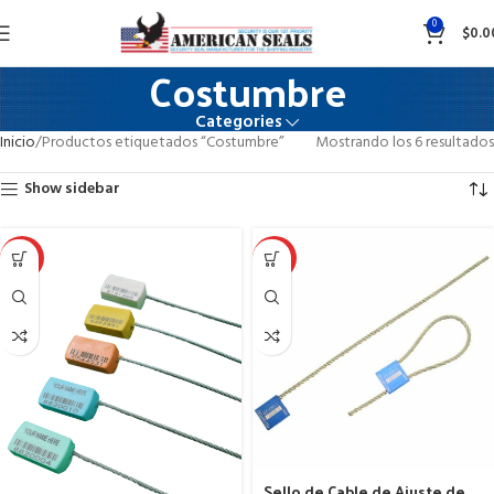
0
$
0.0
Costumbre
Categories
Inicio
Productos etiquetados “Costumbre”
Mostrando los 6 resultados
Show sidebar
HOT
HOT
Sello de Cable de Ajuste de