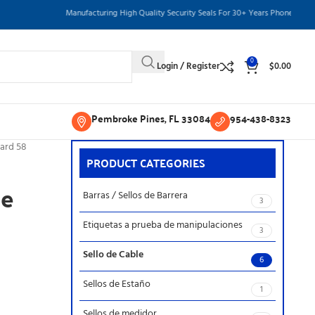
Manufacturing High Quality Security Seals For 30+ Years Phone: 954-438-83
0
Login / Register
$
0.00
Pembroke Pines, FL 33084
954-438-8323
uard 58
PRODUCT CATEGORIES
de
Barras / Sellos de Barrera
3
Etiquetas a prueba de manipulaciones
3
Sello de Cable
6
Sellos de Estaño
1
Sellos de medidor