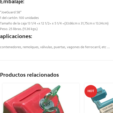
Embalaje:
“JoeGuard 58″
1 del cartón: 100 unidades
Tamaño de la caja 13 1/4 «x 12 1/2» x 5 1/4 «(33.66cm x 31,75cm x 13.34cm)
Peso: 25 libras. (11.36 kgs.)
aplicaciones:
contenedores, remolques, válvulas, puertas, vagones de ferrocarril, etc …
Productos relacionados
HOT