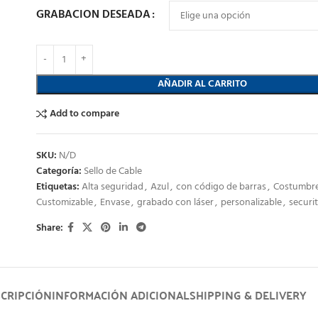
GRABACION DESEADA
AÑADIR AL CARRITO
Add to compare
SKU:
N/D
Categoría:
Sello de Cable
Etiquetas:
Alta seguridad
,
Azul
,
con código de barras
,
Costumbr
Customizable
,
Envase
,
grabado con láser
,
personalizable
,
securit
Share:
CRIPCIÓN
INFORMACIÓN ADICIONAL
SHIPPING & DELIVERY