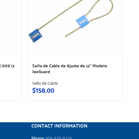
Se
X-008 (2
Sello de Cable de Ajuste de 12″ Modelo
Jo
JoeGuard
Sel
Sello de Cable
$
$
158.00
CONTACT INFORMATION
Phone:
954-438-8229