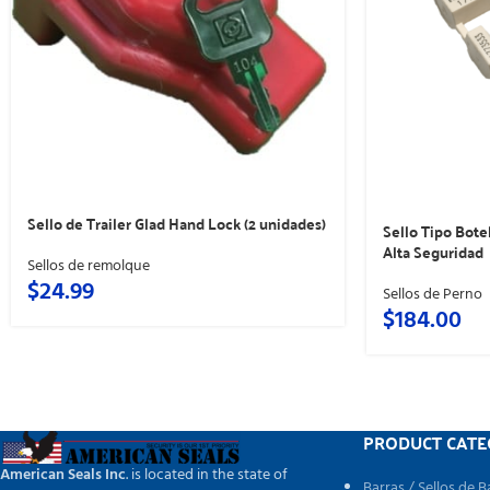
Sello de Trailer Glad Hand Lock (2 unidades)
Sello Tipo Bot
Alta Seguridad
Sellos de remolque
$
24.99
Sellos de Perno
$
184.00
PRODUCT CATE
American Seals Inc
. is located in the state of
Barras / Sellos de B