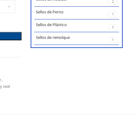
2
Sellos de Perno
1
Sellos de Plástico
3
Sellos de remolque
1
e
,
y seal