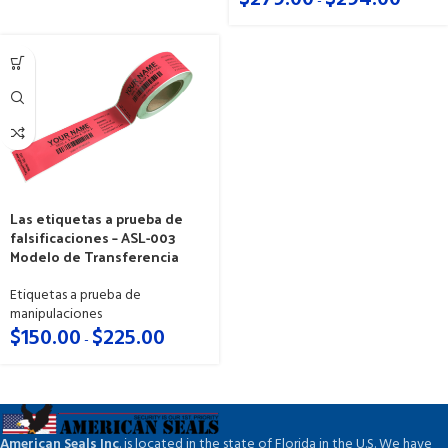
-
Las etiquetas a prueba de
falsificaciones – ASL-003
Modelo de Transferencia
Etiquetas a prueba de
manipulaciones
$
150.00
$
225.00
-
American Seals Inc
. is located in the state of Florida in the U.S. We have