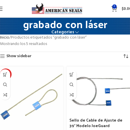
0
$
0.0
grabado con láser
Categories
Inicio
Productos etiquetados “grabado con láser”
Mostrando los 5 resultados
Show sidebar
HOT
Sello de Cable de Ajuste de
39″ Modelo JoeGuard