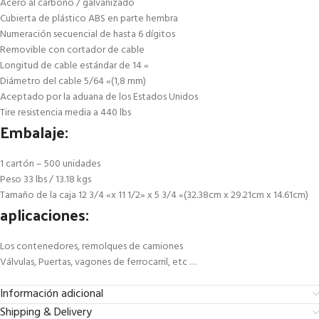
Acero al carbono / galvanizado
Cubierta de plástico ABS en parte hembra
Numeración secuencial de hasta 6 dígitos
Removible con cortador de cable
Longitud de cable estándar de 14 «
Diámetro del cable 5/64 «(1,8 mm)
Aceptado por la aduana de los Estados Unidos
Tire resistencia media a 440 lbs
Embalaje:
1 cartón – 500 unidades
Peso 33 lbs / 13.18 kgs
Tamaño de la caja 12 3/4 «x 11 1/2» x 5 3/4 «(32.38cm x 29.21cm x 14.61cm)
aplicaciones:
Los contenedores, remolques de camiones
Válvulas, Puertas, vagones de ferrocarril, etc …
Información adicional
Shipping & Delivery