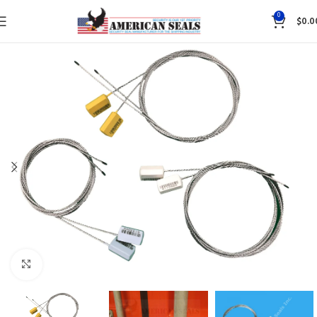
0
$
0.0
Click to enlarge