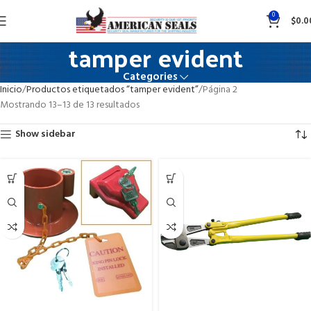
0
$
0.0
tamper evident
Categories
Inicio
Productos etiquetados “tamper evident”
Página 2
Mostrando 13–13 de 13 resultados
Show sidebar