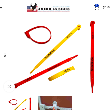
0
$
0.0
Click to enlarge